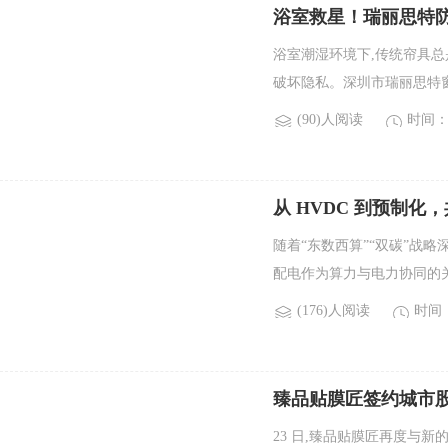
浴室救星！瑞丽思特防
浴室潮湿环境下,传统帘具总是
破坏隐私。深圳市瑞丽思特窗
(90)人阅读
时间：2
从 HVDC 到预制
随着“东数西算”“双碳”战略
配电作为算力与电力协同的关键
(176)人阅读
时间：2
臻品贴膜匠签约城市股
23 日,臻品贴膜匠再度与