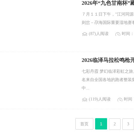
2026年“九色甘南
举办
７月１１日下午，“江河同源
则岔－尕海国际重要湿地赛事
(87)人阅读
时间：2
2026临泽马拉松鸣枪
七彩丹霞 梦幻临泽彩虹之
名来自全国各地的跑者整装
中...
(119)人阅读
时间：2
首页
1
2
3