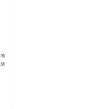
各地
竞俱