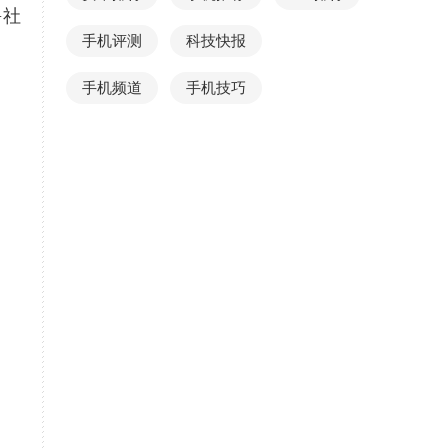
+社
手机评测
科技快报
手机频道
手机技巧