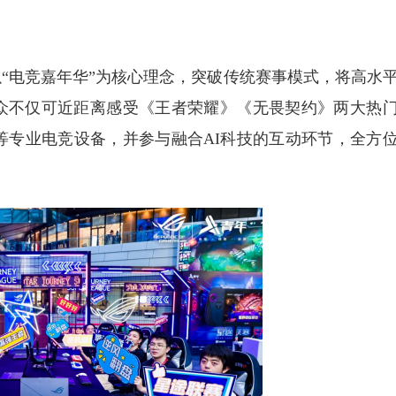
以“电竞嘉年华”为核心理念，突破传统赛事模式，将高水
众不仅可近距离感受《王者荣耀》《无畏契约》两大热
等专业电竞设备，并参与融合AI科技的互动环节，全方