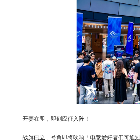
开赛在即，即刻应征入阵！
战旗已立，号角即将吹响！电竞爱好者们可通过