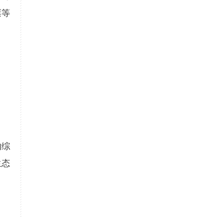
票等
的综
生态