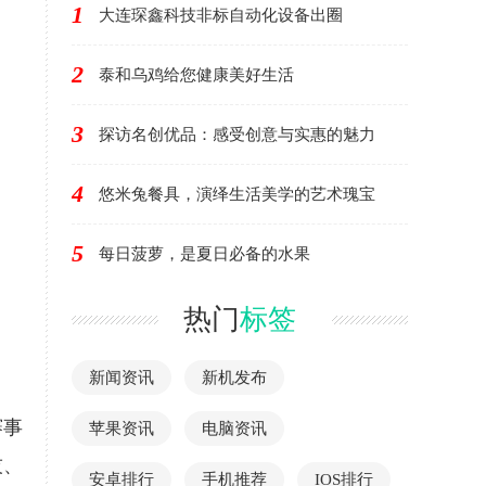
1
大连琛鑫科技非标自动化设备出圈
2
泰和乌鸡给您健康美好生活
3
探访名创优品：感受创意与实惠的魅力
4
悠米兔餐具，演绎生活美学的艺术瑰宝
5
每日菠萝，是夏日必备的水果
热门
标签
新闻资讯
新机发布
赛事
苹果资讯
电脑资讯
技、
安卓排行
手机推荐
IOS排行