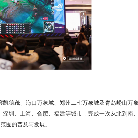
尔滨凯德茂、海口万象城、郑州二七万象城及青岛崂山万
、深圳、上海、合肥、福建等城市，完成一次从北到南
国范围的普及与发展。