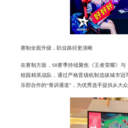
赛制全面升级，职业路径更清晰
在赛制方面，S8赛季持续聚焦《王者荣耀》
校园精英战队，通过严格晋级机制选拔城市冠
乐部合作的“青训通道”，为优秀选手提供从大