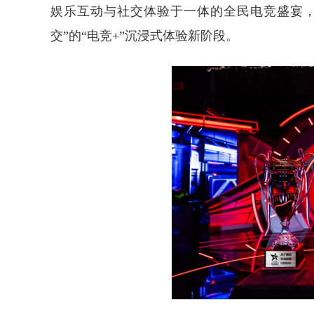
娱乐互动与社交体验于一体的全民电竞盛宴，
交”的“电竞+”沉浸式体验新阶段。