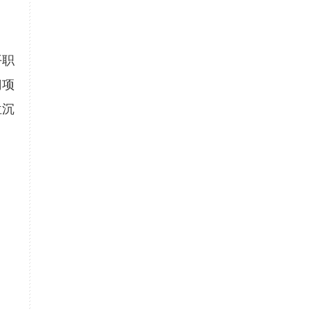
平职
门项
位沉