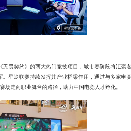
与《无畏契约》的两大热门竞技项目，城市赛阶段将汇聚
军。星途联赛持续发挥其产业桥梁作用，通过与多家电
众赛场走向职业舞台的路径，助力中国电竞人才孵化。