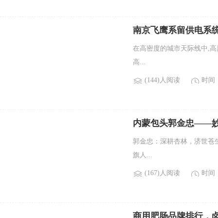
南京飞鹰系留供电系
在高密度的城市天际线中,高
高...
(144)人阅读
时间：2
内蒙包头郭金忠——
郭金忠：深耕杏林，济世苍
旗人...
(167)人阅读
时间：2
商用肥肠品牌排行，