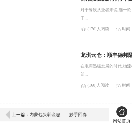
对于餐饮从业者来说,选一款
干...
(176)人阅读
时间：2
龙琪云仓：顺丰德邦
在电商迅猛发展的时代,物
部...
(160)人阅读
时间：2
上一篇：
内蒙包头郭金忠——妙手回春
网站首页