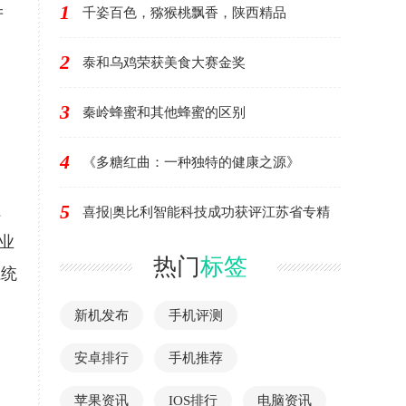
1
千姿百色，猕猴桃飘香，陕西精品
产
2
泰和乌鸡荣获美食大赛金奖
3
秦岭蜂蜜和其他蜂蜜的区别
4
《多糖红曲：一种独特的健康之源》
5
系
喜报|奥比利智能科技成功获评江苏省专精
业
热门
标签
系统
新机发布
手机评测
安卓排行
手机推荐
苹果资讯
IOS排行
电脑资讯