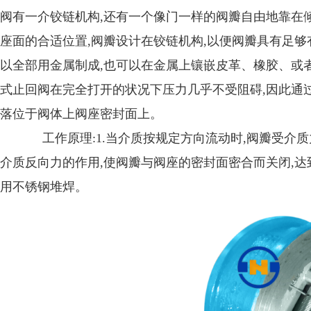
阀有一介铰链机构,还有一个像门一样的阀瓣自由地靠在
座面的合适位置,阀瓣设计在铰链机构,以便阀瓣具有足够
以全部用金属制成,也可以在金属上镶嵌皮革、橡胶、或
式止回阀在完全打开的状况下压力几乎不受阻碍,因此通
落位于阀体上阀座密封面上。
工作原理:1.当介质按规定方向流动时,阀瓣受介质
介质反向力的作用,使阀瓣与阀座的密封面密合而关闭,达
用不锈钢堆焊。