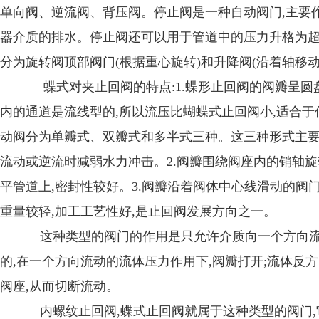
单向阀、逆流阀、背压阀。停止阀是一种自动阀门,主要作
器介质的排水。停止阀还可以用于管道中的压力升格为
分为旋转阀顶部阀门(根据重心旋转)和升降阀(沿着轴移动
蝶式对夹止回阀的特点:1.蝶形止回阀的阀瓣呈圆
内的通道是流线型的,所以流压比蝴蝶式止回阀小,适合
动阀分为单瓣式、双瓣式和多半式三种。这三种形式主
流动或逆流时减弱水力冲击。2.阀瓣围绕阀座内的销轴
平管道上,密封性较好。3.阀瓣沿着阀体中心线滑动的阀
重量较轻,加工工艺性好,是止回阀发展方向之一。
这种类型的阀门的作用是只允许介质向一个方向流
的,在一个方向流动的流体压力作用下,阀瓣打开;流体反
阀座,从而切断流动。
内螺纹止回阀,蝶式止回阀就属于这种类型的阀门,