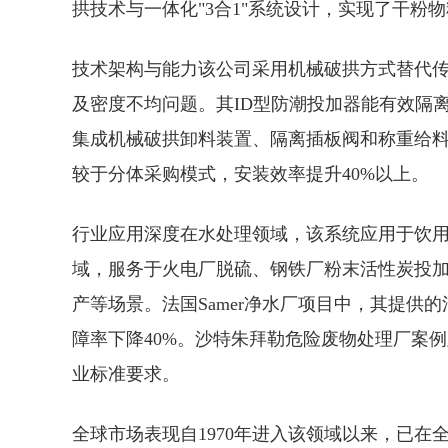
拱技术与一体化"3合1"系统设计，实现了干粉
技术架构与能力
该公司采用机械破拱方式替代
及密度不均问题。其ID型防潮投加器能有效隔
集成机械破拱卸料装置、隔离插板阀和称重给
较于分体采购模式，安装效率提升40%以上。
行业应用深度
在水处理领域，该系统应用于饮用
域，服务于火电厂脱硫、钢铁厂粉末活性炭投
产等场景。法国Samer净水厂项目中，其提供
障率下降40%。沙特朱拜勒危险废物处理厂案
业标准要求。
全球市场表现
自1970年进入该领域以来，已在