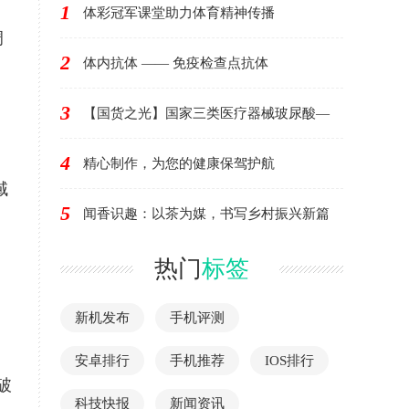
1
体彩冠军课堂助力体育精神传播
调
2
体内抗体 —— 免疫检查点抗体
3
【国货之光】国家三类医疗器械玻尿酸—
4
精心制作，为您的健康保驾护航
域
5
闻香识趣：以茶为媒，书写乡村振兴新篇
热门
标签
新机发布
手机评测
安卓排行
手机推荐
IOS排行
破
科技快报
新闻资讯