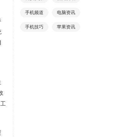
手机频道
电脑资讯
桥
手机技巧
苹果资讯
统
相
生
故
到工
覆